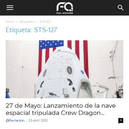
Inicio
Etiquetas
STS‐127
Etiqueta: STS‐127
27 de Mayo: Lanzamiento de la nave
espacial tripulada Crew Dragon...
@faviacion
-
23 abril, 2020
0