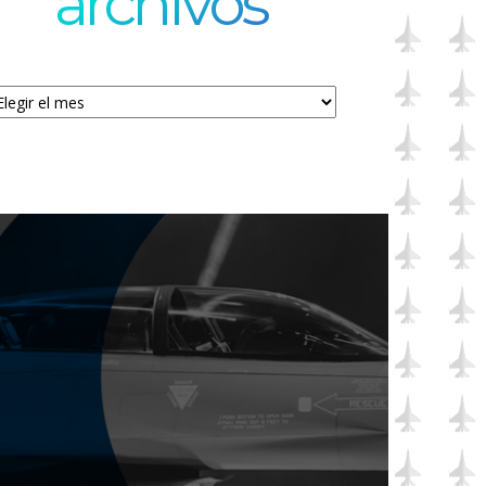
archivos
chivos