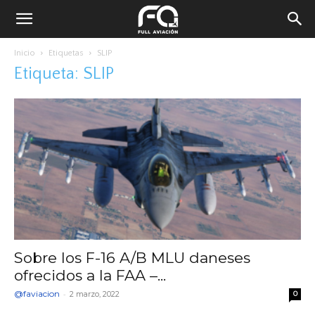
Inicio
Etiquetas
SLIP
Etiqueta: SLIP
Sobre los F-16 A/B MLU daneses
ofrecidos a la FAA –...
@faviacion
-
2 marzo, 2022
0