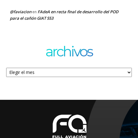
@faviacion
FAdeA en recta final de desarrollo del POD
en
para el cañón GIAT 553
archivos
Archivos