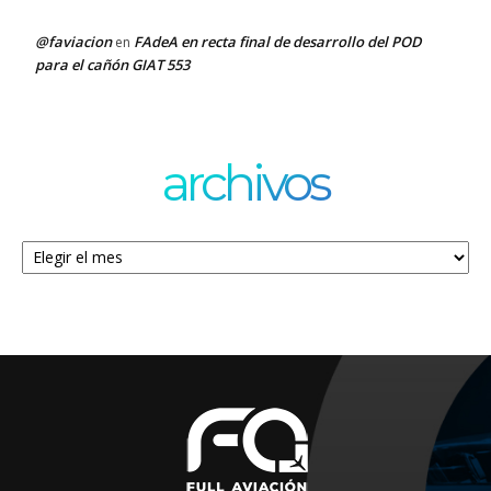
@faviacion
FAdeA en recta final de desarrollo del POD
en
para el cañón GIAT 553
archivos
Archivos