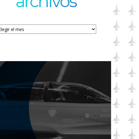
archivos
chivos