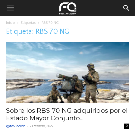
Inicio
Etiquetas
RBS 70 NG
Etiqueta: RBS 70 NG
Sobre los RBS 70 NG adquiridos por el
Estado Mayor Conjunto...
@faviacion
-
21 febrero, 2022
0