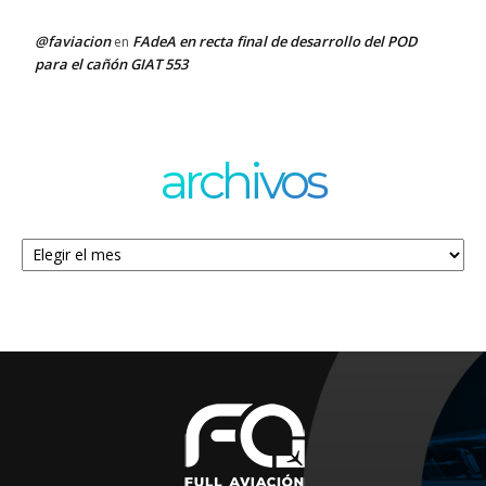
@faviacion
FAdeA en recta final de desarrollo del POD
en
para el cañón GIAT 553
archivos
Archivos