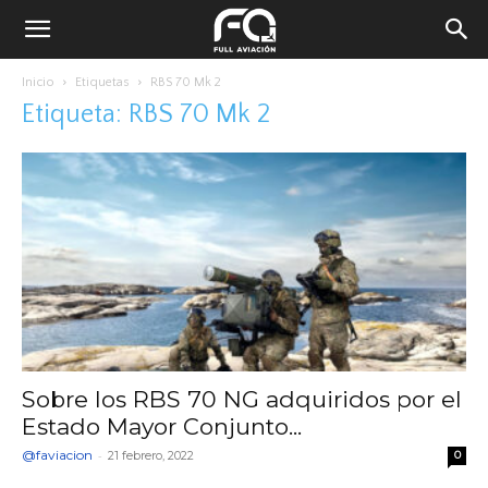
Inicio
Etiquetas
RBS 70 Mk 2
Etiqueta: RBS 70 Mk 2
Sobre los RBS 70 NG adquiridos por el
Estado Mayor Conjunto...
@faviacion
-
21 febrero, 2022
0