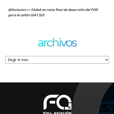
@faviacion
FAdeA en recta final de desarrollo del POD
en
para el cañón GIAT 553
archivos
Archivos