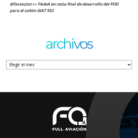
@faviacion
FAdeA en recta final de desarrollo del POD
en
para el cañón GIAT 553
archivos
Archivos