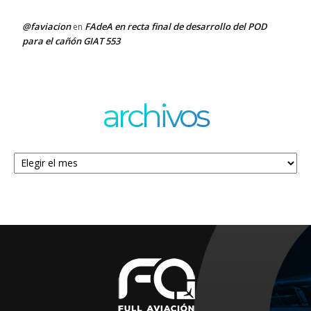
@faviacion
FAdeA en recta final de desarrollo del POD
en
para el cañón GIAT 553
archivos
Archivos