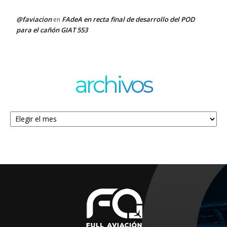
@faviacion
FAdeA en recta final de desarrollo del POD
en
para el cañón GIAT 553
archivos
Archivos