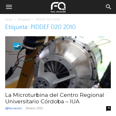
Inicio
Etiquetas
PIDDEF 020 2010
Etiqueta: PIDDEF 020 2010
La Microturbina del Centro Regional
Universitario Córdoba – IUA
@faviacion
-
28 abril, 2020
13