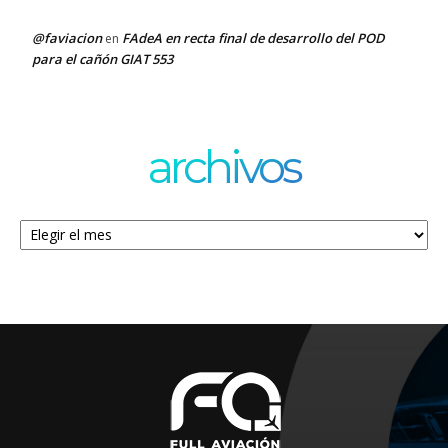
@faviacion
FAdeA en recta final de desarrollo del POD
en
para el cañón GIAT 553
archivos
Archivos