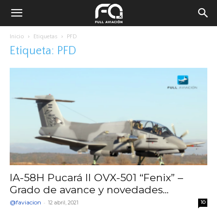
Inicio
Etiquetas
PFD
Etiqueta: PFD
IA-58H Pucará II OVX-501 “Fenix” –
Grado de avance y novedades...
@faviacion
-
12 abril, 2021
10