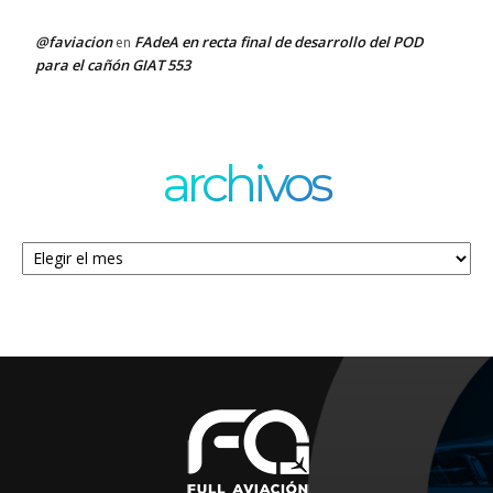
@faviacion
FAdeA en recta final de desarrollo del POD
en
para el cañón GIAT 553
archivos
Archivos