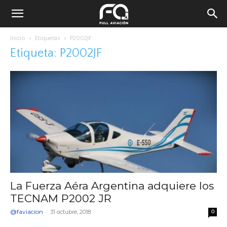
Inicio
Etiquetas
P2002JF
Etiqueta: P2002JF
La Fuerza Aéra Argentina adquiere los
TECNAM P2002 JR
@faviacion
-
31 octubre, 2018
0