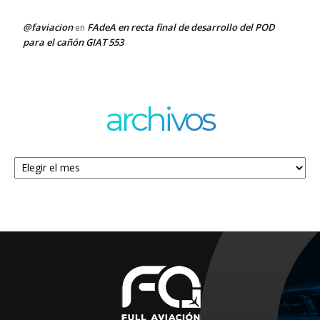
@faviacion
FAdeA en recta final de desarrollo del POD
en
para el cañón GIAT 553
archivos
Archivos