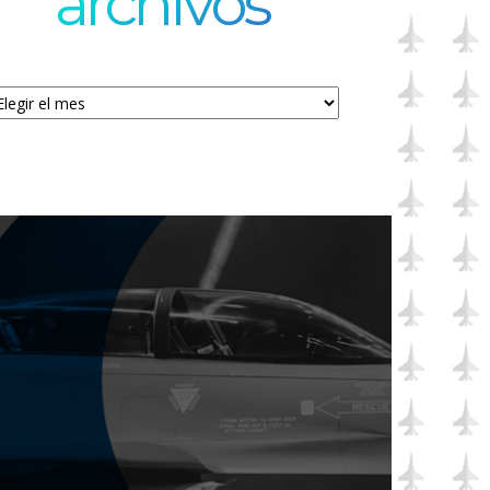
archivos
chivos