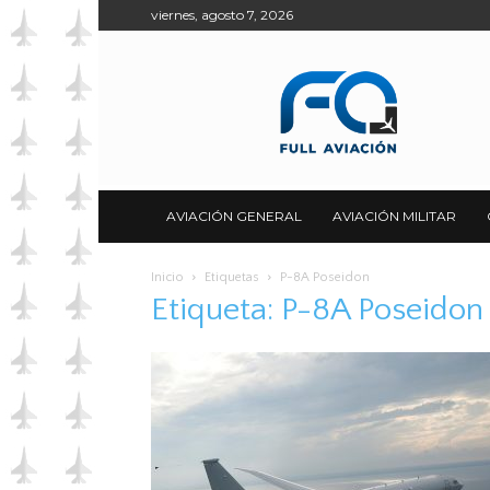
viernes, agosto 7, 2026
Full
Aviación
AVIACIÓN GENERAL
AVIACIÓN MILITAR
Inicio
Etiquetas
P-8A Poseidon
Etiqueta: P-8A Poseidon