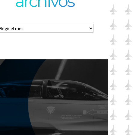
archivos
chivos