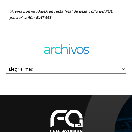
@faviacion
FAdeA en recta final de desarrollo del POD
en
para el cañón GIAT 553
archivos
Archivos