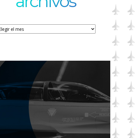
archivos
chivos