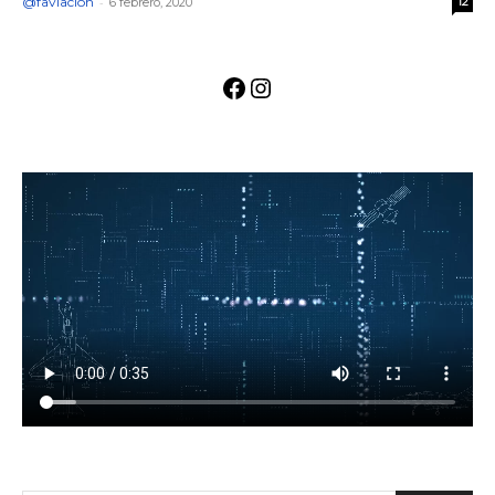
@faviacion
-
6 febrero, 2020
12
Facebook
Instagram