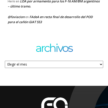
LOA por armamento para los F-16 AM/BM argentinos
Herni
en
– último tramo.
@faviacion
FAdeA en recta final de desarrollo del POD
en
para el cañón GIAT 553
archivos
Archivos