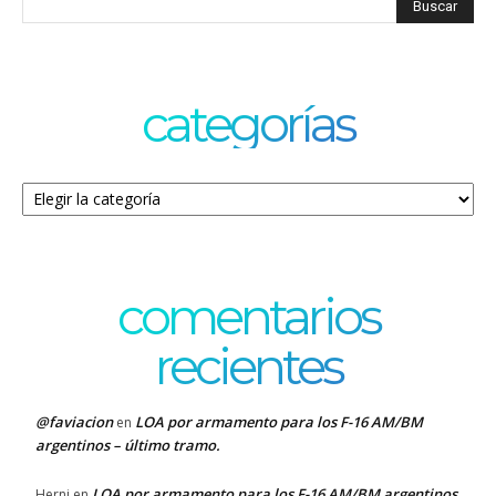
categorías
Categorías
comentarios
recientes
@faviacion
LOA por armamento para los F-16 AM/BM
en
argentinos – último tramo.
LOA por armamento para los F-16 AM/BM argentinos
Herni
en