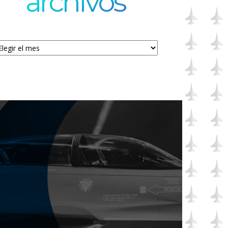
archivos
chivos