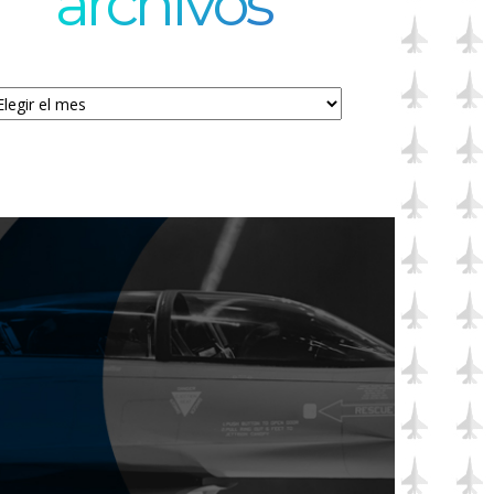
archivos
chivos