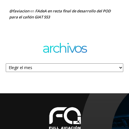
@faviacion
FAdeA en recta final de desarrollo del POD
en
para el cañón GIAT 553
archivos
Archivos