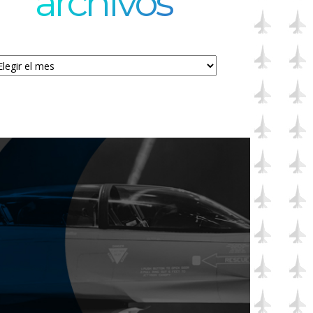
archivos
chivos