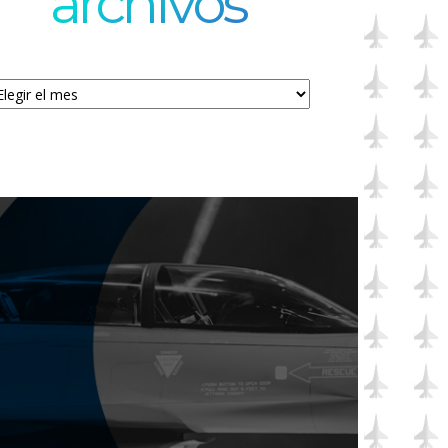
archivos
chivos