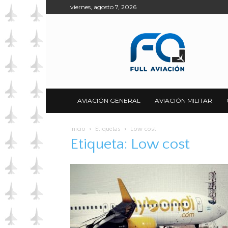
viernes, agosto 7, 2026
Full
Aviación
AVIACIÓN GENERAL
AVIACIÓN MILITAR
Inicio
Etiquetas
Low cost
Etiqueta: Low cost