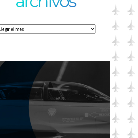
archivos
chivos