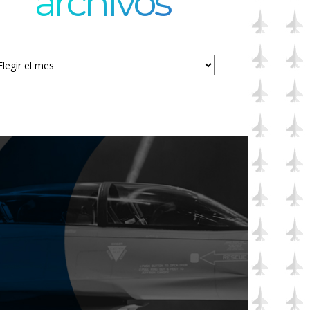
archivos
chivos