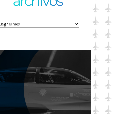
archivos
chivos