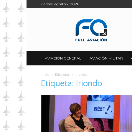
viernes, agosto 7, 2026
Full
Aviación
AVIACIÓN GENERAL
AVIACIÓN MILITAR
Inicio
Etiquetas
Iriondo
Etiqueta: Iriondo