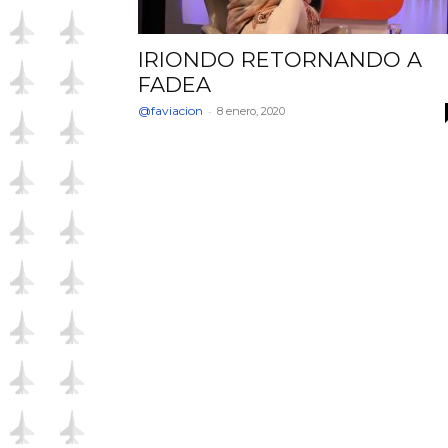
IRIONDO RETORNANDO A
FADEA
@faviacion
-
8 enero, 2020