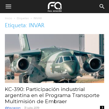
Inicio
Etiquetas
INVAR
Etiqueta: INVAR
KC-390: Participación industrial
argentina en el Programa Transporte
Multimisión de Embraer
@faviacion
-
31 julio, 2019
3