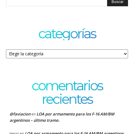
categorías
Categorías
comentarios
recientes
@faviacion
LOA por armamento para los F-16 AM/BM
en
argentinos – último tramo.
LOA por armamento para los F-16 AM/BM argentinos
Herni
en