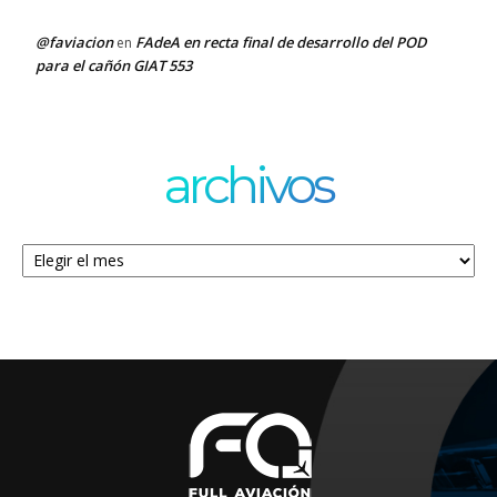
@faviacion
FAdeA en recta final de desarrollo del POD
en
para el cañón GIAT 553
archivos
Archivos