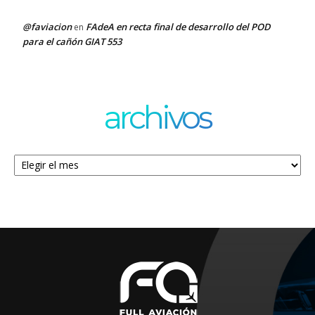
@faviacion
FAdeA en recta final de desarrollo del POD
en
para el cañón GIAT 553
archivos
Archivos