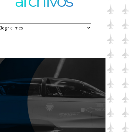
archivos
chivos