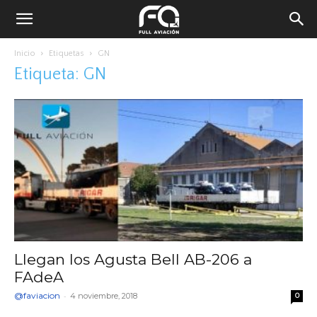
Inicio
Etiquetas
GN
Etiqueta: GN
Llegan los Agusta Bell AB-206 a
FAdeA
@faviacion
-
4 noviembre, 2018
0