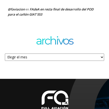
@faviacion
FAdeA en recta final de desarrollo del POD
en
para el cañón GIAT 553
archivos
Archivos