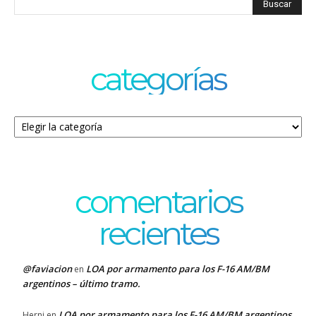
categorías
Categorías
comentarios
recientes
@faviacion
LOA por armamento para los F-16 AM/BM
en
argentinos – último tramo.
LOA por armamento para los F-16 AM/BM argentinos
Herni
en