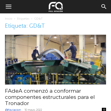
Inicio
Etiquetas
GD&T
Etiqueta: GD&T
FAdeA comenzó a conformar
componentes estructurales para el
Tronador
@faviacion
-
10 mayo, 2022
0