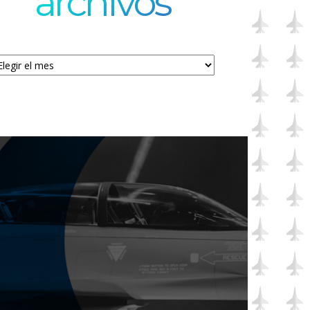
archivos
chivos