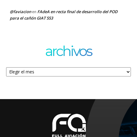
@faviacion
FAdeA en recta final de desarrollo del POD
en
para el cañón GIAT 553
archivos
Archivos