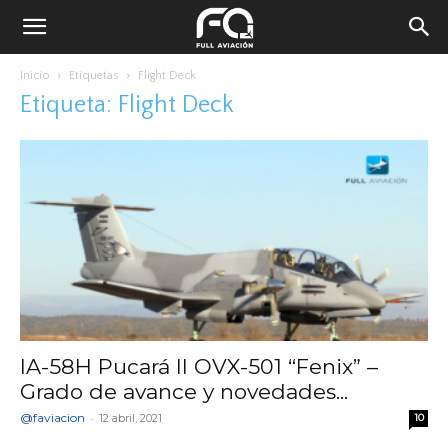
Inicio
Etiquetas
Flight Deck
Etiqueta: Flight Deck
IA-58H Pucará II OVX-501 “Fenix” –
Grado de avance y novedades...
@faviacion
-
12 abril, 2021
10