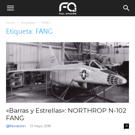
Inicio
Etiquetas
FANG
Etiqueta: FANG
«Barras y Estrellas»: NORTHROP N-102
FANG
@faviacion
-
13 mayo, 2018
0