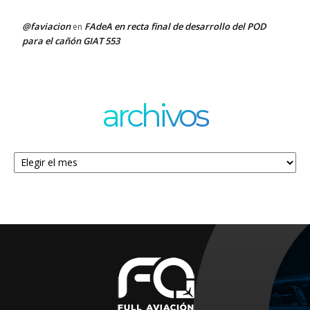
@faviacion
FAdeA en recta final de desarrollo del POD
en
para el cañón GIAT 553
archivos
Archivos