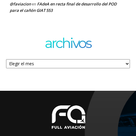
@faviacion
FAdeA en recta final de desarrollo del POD
en
para el cañón GIAT 553
archivos
Archivos