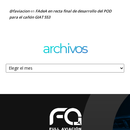
@faviacion
FAdeA en recta final de desarrollo del POD
en
para el cañón GIAT 553
archivos
Archivos