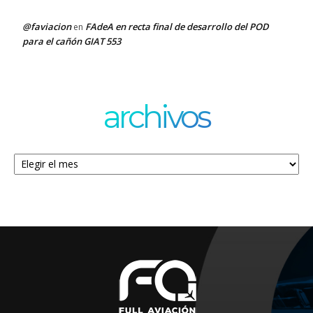
@faviacion
FAdeA en recta final de desarrollo del POD
en
para el cañón GIAT 553
archivos
Archivos