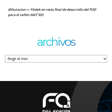
@faviacion
FAdeA en recta final de desarrollo del POD
en
para el cañón GIAT 553
archivos
Archivos