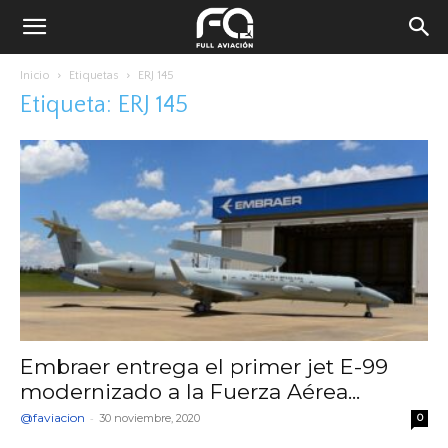
Inicio
Etiquetas
ERJ 145
Etiqueta: ERJ 145
Embraer entrega el primer jet E-99
modernizado a la Fuerza Aérea...
@faviacion
-
30 noviembre, 2020
0