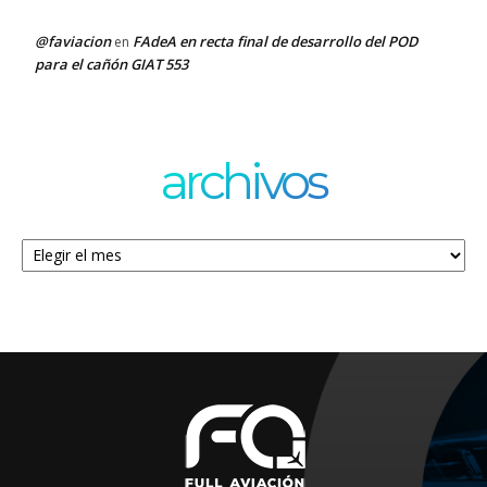
@faviacion
FAdeA en recta final de desarrollo del POD
en
para el cañón GIAT 553
archivos
Archivos