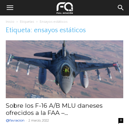
Inicio
Etiquetas
Ensayos estáticos
Etiqueta: ensayos estáticos
Sobre los F-16 A/B MLU daneses
ofrecidos a la FAA –...
@faviacion
-
2 marzo, 2022
0