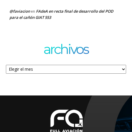
@faviacion
FAdeA en recta final de desarrollo del POD
en
para el cañón GIAT 553
archivos
Archivos