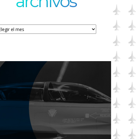
archivos
chivos