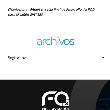
@faviacion
FAdeA en recta final de desarrollo del POD
en
para el cañón GIAT 553
archivos
Archivos