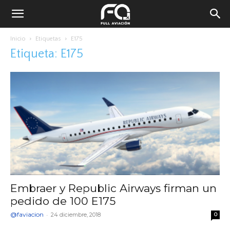
Inicio
Etiquetas
E175
Etiqueta: E175
Embraer y Republic Airways firman un
pedido de 100 E175
@faviacion
-
24 diciembre, 2018
0