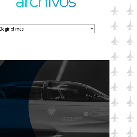
archivos
chivos