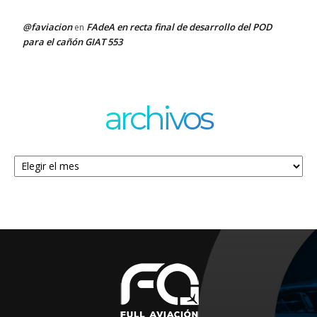
@faviacion
FAdeA en recta final de desarrollo del POD
en
para el cañón GIAT 553
archivos
Archivos