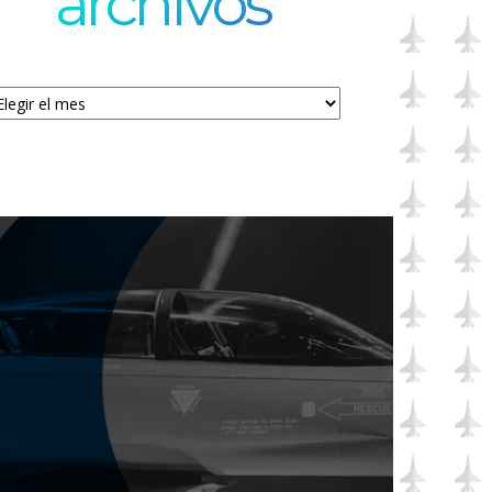
archivos
chivos