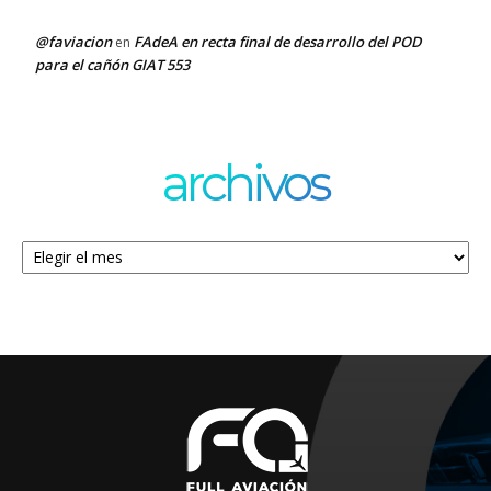
@faviacion
FAdeA en recta final de desarrollo del POD
en
para el cañón GIAT 553
archivos
Archivos