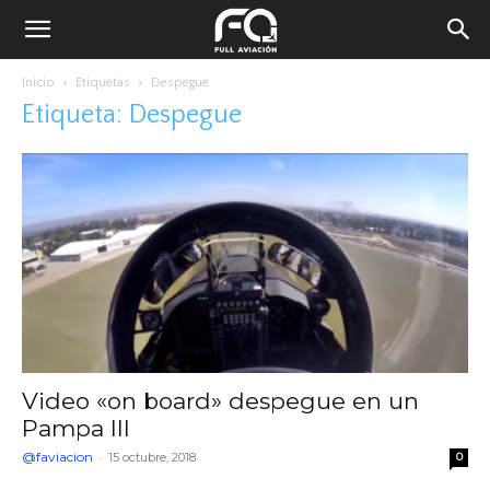
Inicio
Etiquetas
Despegue
Etiqueta: Despegue
Video «on board» despegue en un
Pampa III
@faviacion
-
15 octubre, 2018
0