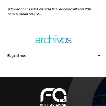
@faviacion
FAdeA en recta final de desarrollo del POD
en
para el cañón GIAT 553
archivos
Archivos