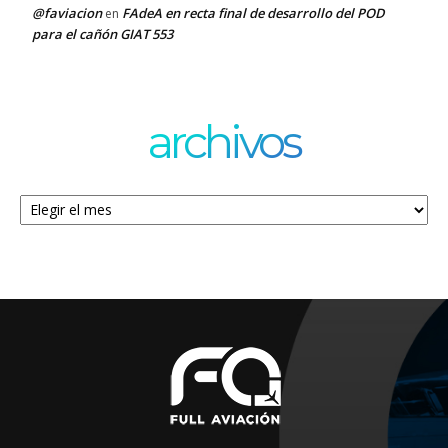
@faviacion
FAdeA en recta final de desarrollo del POD
en
para el cañón GIAT 553
archivos
Archivos