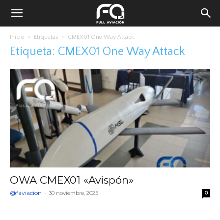
Inicio
Etiquetas
CMEX01 One Way Attack
Etiqueta: CMEX01 One Way Attack
OWA CMEX01 «Avispón»
@faviacion
-
30 noviembre, 2025
0